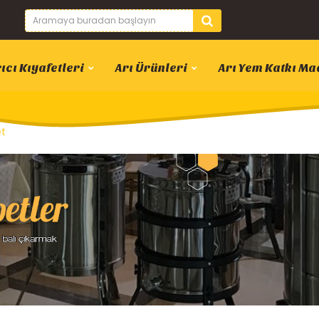
ıcı Kıyafetleri
Arı Ürünleri
Arı Yem Katkı Ma
et