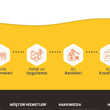
cılık
Petek ve
Arı
Ar
meleri
Uygulama
Besinleri
Kıyaf
MÜŞTERI HIZMETLERI
HAKKIMIZDA
H