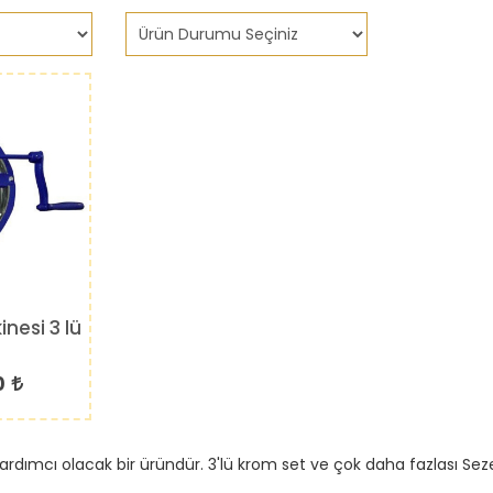
nesi 3 lü
ı
0
rdımcı olacak bir üründür. 3'lü krom set ve çok daha fazlası Sezer 