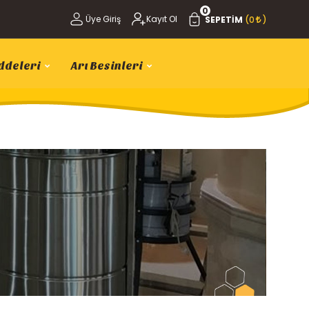
0
Üye Giriş
Kayıt Ol
SEPETIM
(0
)
ddeleri
Arı Besinleri