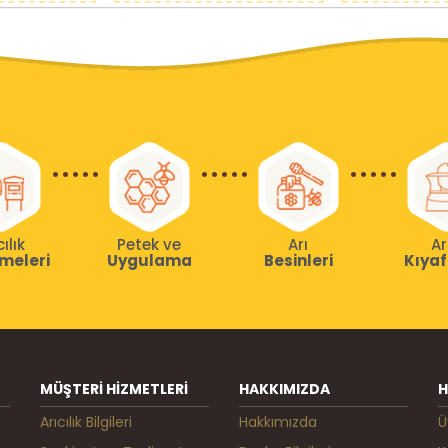
cılık
Petek ve
Arı
Ar
meleri
Uygulama
Besinleri
Kıyaf
MÜŞTERI HIZMETLERI
HAKKIMIZDA
H
Arıcılık Bilgileri
Hakkımızda
Ü