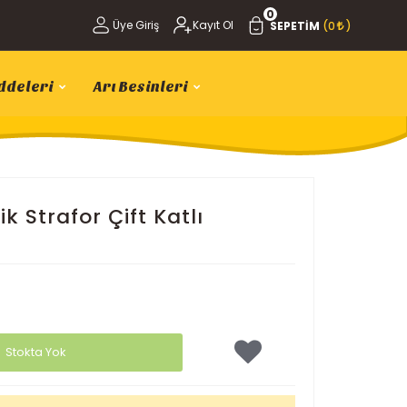
0
Üye Giriş
Kayıt Ol
SEPETIM
(0
)
ddeleri
Arı Besinleri
 Strafor Çift Katlı
Stokta Yok