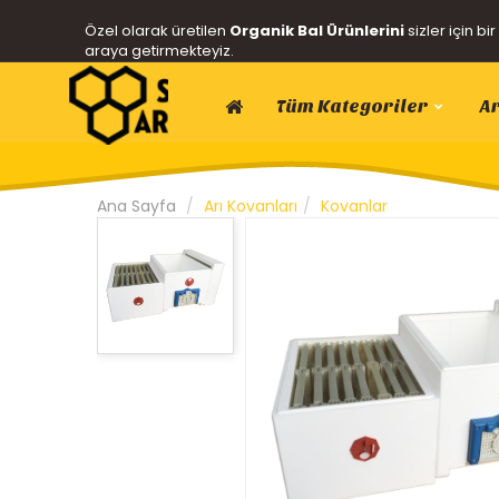
Özel olarak üretilen
Organik Bal Ürünlerini
sizler için bir
araya getirmekteyiz.
Tüm Kategoriler
Ar
Ana Sayfa
Arı Kovanları
Kovanlar