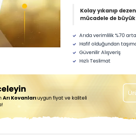
Kolay yıkanıp dezen
mücadele de büyük 
Arıda verimlilik %70 arta
Hafif olduğundan taşıma 
Güvenilir Alışveriş
Hızlı Teslimat
celeyin
Ür
an
Arı Kovanları
uygun fiyat ve kaliteli
a!