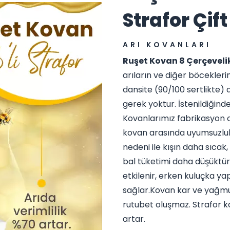
Strafor Çift
ARI KOVANLARI
Ruşet Kovan 8 Çerçevelik
arıların ve diğer böcekler
dansite (90/100 sertlikte) 
gerek yoktur. İstenildiğinde
Kovanlarımız fabrikasyon o
kovan arasında uyumsuzluk 
nedeni ile kışın daha sıcak
bal tüketimi daha düşüktü
etkilenir, erken kuluçka ya
sağlar.Kovan kar ve yağmu
rutubet oluşmaz. Strafor k
artar.