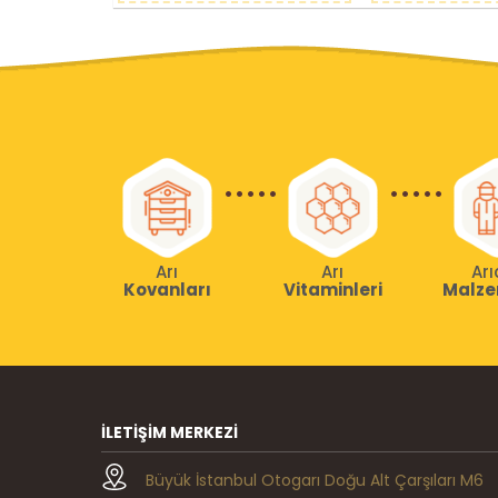
Arı
Arı
Arı
Kovanları
Vitaminleri
Malze
İLETIŞIM MERKEZI
Büyük İstanbul Otogarı Doğu Alt Çarşıları M6