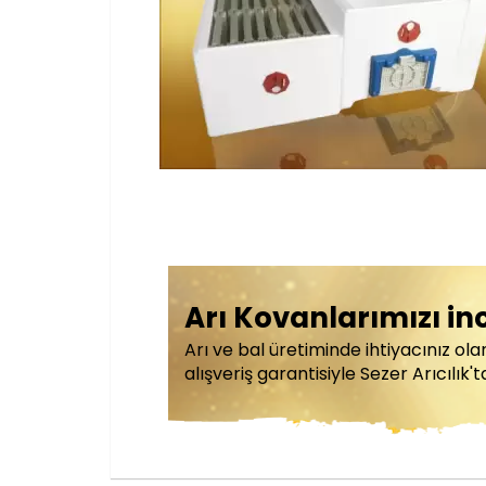
Arı Kovanlarımızı in
Arı ve bal üretiminde ihtiyacınız ol
alışveriş garantisiyle Sezer Arıcılık't