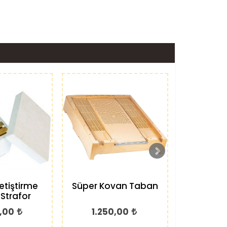
etiştirme
Süper Kovan Taban
Kovan
Strafor
,00
1.250,00
450