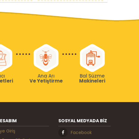
ıcı
Ana Arı
Bal Süzme
etleri
Ve Yetiştirme
Makineleri
ESABIM
SOSYAL MEDYADA BIZ
ye Giriş
Facebook